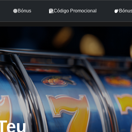
Bónus
Código Promocional
Bónus
Teu