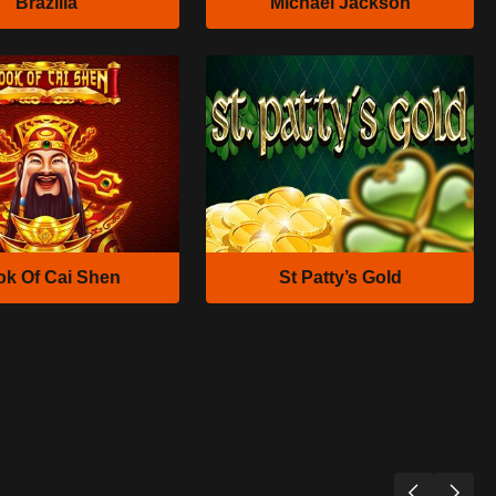
Brazilia
Michael Jackson
k Of Cai Shen
St Patty’s Gold