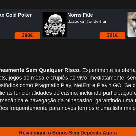
an Gold Poker
Norns Fate
Bazooka Har-de-har
390€
321€
neamente Sem Qualquer Risco.
Experimente as oferta
 slots, jogos de mesa e crupiês ao vivo imediatamente, 
estúdios como Pragmatic Play, NetEnt e Play'n GO. Se c
 as funcionalidades do casino, incluindo participação em
a mecânica e navegação da Ninecasino, garantindo uma 
ções frequentemente para novos termos e uma lista maio
Reivindique o Bónus Sem Depósito Agora