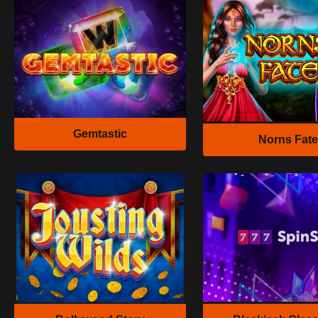
Palavras e Regras Importantes para Apostar com Bónus
Taxas de Contribuição dos Jogos
Limites Máximos e Ações que Não São Permitidas
Obter Giros Grátis Versus Recompensas em Dinheiro Grá
Coisas a Evitar Quando Aproveita Ofertas Sem Pagamen
Gemtastic
Norns Fat
Como Tirar o Máximo Partido das Ofertas Gratuitas
Jogue Slots de Baixa Variância e Jogos de Mesa
Acompanhe as Contribuições das Apostas
Levantar Dinheiro Ganho em Promoções Sem Depósito
Compreender as Datas de Expiração dos Bónus e os Li
Como Evitar Perder Vantagens Devido à Expiração
O Que Acontece Se Perder o Prazo