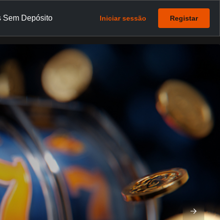
 Sem Depósito
Iniciar sessão
Registar