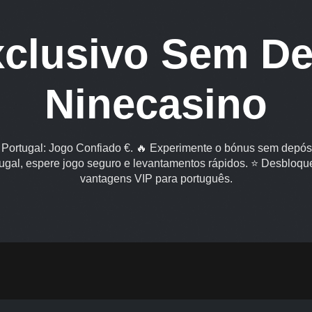
clusivo Sem De
Ninecasino
Portugal: Jogo Confiado €. 🔥 Experimente o bónus sem depósi
ugal, espere jogo seguro e levantamentos rápidos. ⭐ Desbloque
vantagens VIP para português.