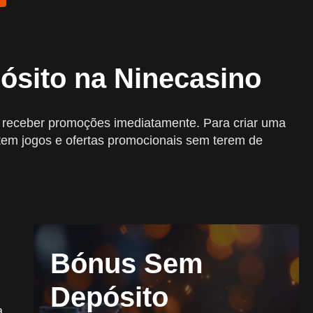
sito na Ninecasino
a receber promoções imediatamente. Para criar uma
ntem jogos e ofertas promocionais sem terem de
Bónus Sem
Depósito
a