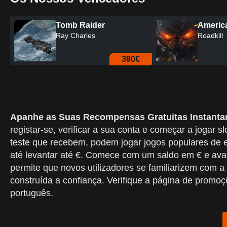
Tomb Raider
Americ
Ray Charles
Roadkill
390€
Apanhe as Suas Recompensas Gratuitas Instanta
registar-se, verificar a sua conta e começar a jogar
teste que recebem, podem jogar jogos populares de 
até levantar até €. Comece com um saldo em € e avalie
permite que novos utilizadores se familiarizem com 
construída a confiança. Verifique a página de promo
português.