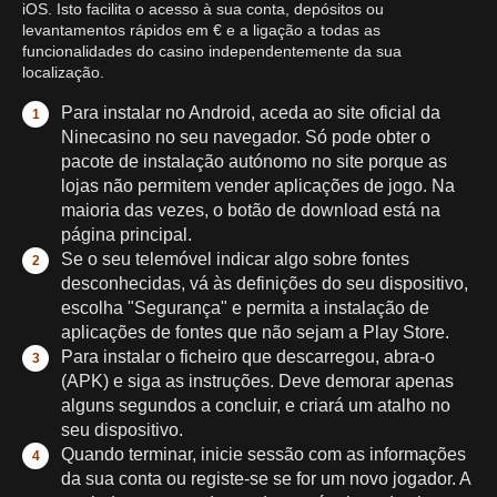
iOS. Isto facilita o acesso à sua conta, depósitos ou
levantamentos rápidos em € e a ligação a todas as
funcionalidades do casino independentemente da sua
localização.
Para instalar no Android, aceda ao site oficial da
Ninecasino no seu navegador. Só pode obter o
pacote de instalação autónomo no site porque as
lojas não permitem vender aplicações de jogo. Na
maioria das vezes, o botão de download está na
página principal.
Se o seu telemóvel indicar algo sobre fontes
desconhecidas, vá às definições do seu dispositivo,
escolha "Segurança" e permita a instalação de
aplicações de fontes que não sejam a Play Store.
Para instalar o ficheiro que descarregou, abra-o
(APK) e siga as instruções. Deve demorar apenas
alguns segundos a concluir, e criará um atalho no
seu dispositivo.
Quando terminar, inicie sessão com as informações
da sua conta ou registe-se se for um novo jogador. A