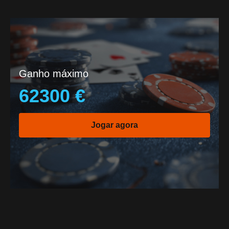
Ganho máximo
62300 €
Jogar agora