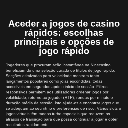
Aceder a jogos de casino
rápidos: escolhas
principais e opções de
jogo rápido
Jogadores que procuram ação instantânea na Ninecasino
beneficiam de uma seleção curada de títulos de jogo rápido.
Secções otimizadas para velocidade mostram tanto
lançamentos populares como jóias escondidas, todas
acessíveis em segundos após o início de sessão. Filtros
responsivos permitem aos utilizadores ordenar jogos por
volatilidade, retorno ao jogador (RTP), rondas por minuto e
duração média da sessão. Isto ajuda-os a encontrar jogos que
se adequam ao seu ritmo e preferências de risco. Vários slots e
jogos virtuais têm modos turbo especiais que reduzem os
atrasos de transição para que possa continuar a jogar e obter
resultados rapidamente.