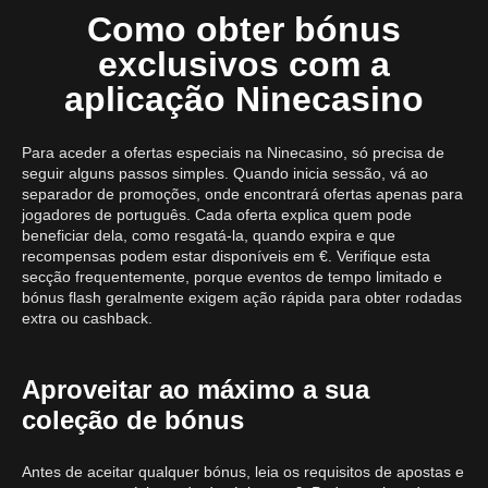
Como obter bónus
exclusivos com a
aplicação Ninecasino
Para aceder a ofertas especiais na Ninecasino, só precisa de
seguir alguns passos simples. Quando inicia sessão, vá ao
separador de promoções, onde encontrará ofertas apenas para
jogadores de português. Cada oferta explica quem pode
beneficiar dela, como resgatá-la, quando expira e que
recompensas podem estar disponíveis em €. Verifique esta
secção frequentemente, porque eventos de tempo limitado e
bónus flash geralmente exigem ação rápida para obter rodadas
extra ou cashback.
Aproveitar ao máximo a sua
coleção de bónus
Antes de aceitar qualquer bónus, leia os requisitos de apostas e