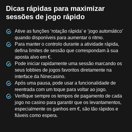
Dicas rápidas para maximizar
sessões de jogo rápido
Ative as funções ‘rotação rápida’ e ‘jogo automático’
quando disponíveis para aumentar o ritmo.
Para manter o controlo durante a atividade rápida,
defina limites de sessão que correspondam à sua
aposta alvo em €.
Pode iniciar rapidamente uma sessão marcando os
seus lobbies de jogos favoritos diretamente na
interface da Ninecasino.
Após uma pausa, pode usar a funcionalidade de
reentrada com um toque para voltar ao jogo.
Verifique sempre os tempos de pagamento de cada
jogo no casino para garantir que os levantamentos,
especialmente os ganhos em €, são tão rápidos e
fiáveis como espera.