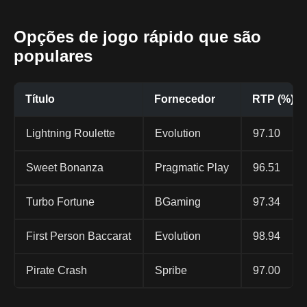
Opções de jogo rápido que são
populares
Título
Fornecedor
RTP (%)
Lightning Roulette
Evolution
97.10
Sweet Bonanza
Pragmatic Play
96.51
Turbo Fortune
BGaming
97.34
First Person Baccarat
Evolution
98.94
Pirate Crash
Spribe
97.00