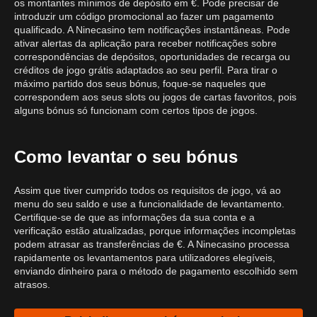
os montantes mínimos de depósito em €. Pode precisar de
introduzir um código promocional ao fazer um pagamento
qualificado. A Ninecasino tem notificações instantâneas. Pode
ativar alertas da aplicação para receber notificações sobre
correspondências de depósitos, oportunidades de recarga ou
créditos de jogo grátis adaptados ao seu perfil. Para tirar o
máximo partido dos seus bónus, foque-se naqueles que
correspondem aos seus slots ou jogos de cartas favoritos, pois
alguns bónus só funcionam com certos tipos de jogos.
Como levantar o seu bónus
Assim que tiver cumprido todos os requisitos de jogo, vá ao
menu do seu saldo e use a funcionalidade de levantamento.
Certifique-se de que as informações da sua conta e a
verificação estão atualizadas, porque informações incompletas
podem atrasar as transferências de €. A Ninecasino processa
rapidamente os levantamentos para utilizadores elegíveis,
enviando dinheiro para o método de pagamento escolhido sem
atrasos.