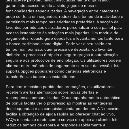
garantindo acesso rápido a slots, jogos de mesa e
funcionalidades especializadas. A navegação entre categorias
pode ser feita em segundos, reduzindo o tempo de inatividade e
permitindo mais tempo nas atividades preferidas. A secção de
favoritos permite aos utilizadores personalizar o seu painel para
acesso instantâneo às seleções mais jogadas. Um módulo de
pagamentos robusto gere depósitos e levantamentos tanto para
a banca tradicional como digital. Pode ver o seu saldo em
tempo real, por isso, quer precise de depositar ou levantar
dinheiro, o processo é rápido e seguro graças à autenticação
segura e aos protocolos de encriptação. Os utilizadores podem
alternar entre métodos de pagamento sem sair da sessão. Isto
suporta opções populares como carteiras eletrónicas e
transferências bancárias instantâneas.
Para tirar o máximo partido das promoções, os utilizadores
recebem alertas atempados sobre novas ofertas e
recompensas personalizadas. O acompanhamento automático
de bónus facilita ver o progresso ao mostrar as vantagens
desbloqueadas e as conquistas ainda pendentes. A Ninecasino
facilita a obtenção de ajuda rápida ao oferecer chat ao vivo,
FAQs e contacto direto com o serviço de apoio ao cliente. Isto
reduz os tempos de espera e responde rapidamente a