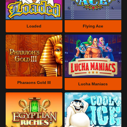
Gerir depósitos e levantamentos de forma segura na
aplicação
Guia passo a passo para transações seguras
Loaded
Flying Ace
Conselhos de especialistas
Personalizar notificações da aplicação para
atualizações de jogos e promoções
Gestão de recomendações
Privacidade e controlo
Explorar categorias de jogos populares disponíveis no
Pharaons Gold III
Lucha Maniacs
telemóvel
Resolução de problemas comuns e dificuldades de
acesso
Resolver erros de acesso negado
Corrigir dificuldades de início de sessão e de conta