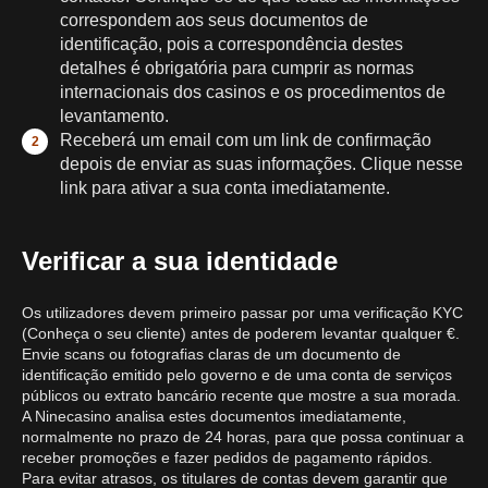
correspondem aos seus documentos de
identificação, pois a correspondência destes
detalhes é obrigatória para cumprir as normas
internacionais dos casinos e os procedimentos de
levantamento.
Receberá um email com um link de confirmação
depois de enviar as suas informações. Clique nesse
link para ativar a sua conta imediatamente.
Verificar a sua identidade
Os utilizadores devem primeiro passar por uma verificação KYC
(Conheça o seu cliente) antes de poderem levantar qualquer €.
Envie scans ou fotografias claras de um documento de
identificação emitido pelo governo e de uma conta de serviços
públicos ou extrato bancário recente que mostre a sua morada.
A Ninecasino analisa estes documentos imediatamente,
normalmente no prazo de 24 horas, para que possa continuar a
receber promoções e fazer pedidos de pagamento rápidos.
Para evitar atrasos, os titulares de contas devem garantir que