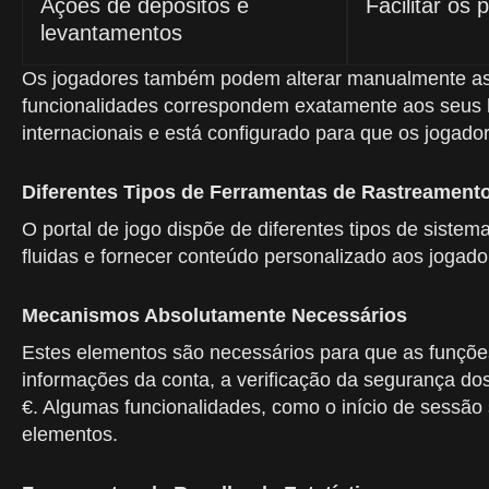
Ações de depósitos e
Facilitar os
levantamentos
Os jogadores também podem alterar manualmente as pr
funcionalidades correspondem exatamente aos seus h
internacionais e está configurado para que os jogador
Diferentes Tipos de Ferramentas de Rastreamento
O portal de jogo dispõe de diferentes tipos de sist
fluidas e fornecer conteúdo personalizado aos jogador
Mecanismos Absolutamente Necessários
Estes elementos são necessários para que as funções
informações da conta, a verificação da segurança d
€. Algumas funcionalidades, como o início de sessão
elementos.