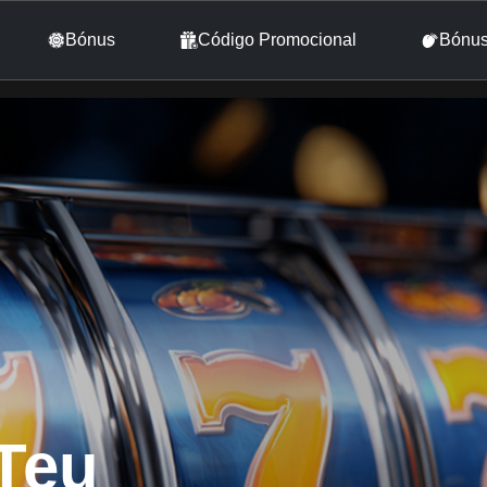
Bónus
Código Promocional
Bónus
Teu