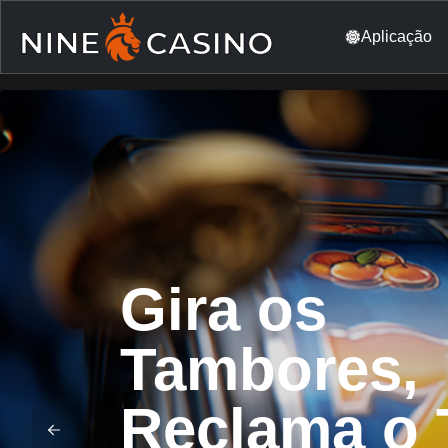
Aplicação
Gira os
Tambores,
Reclama o 