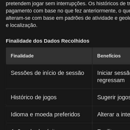
pretendem jogar sem interrupções. Os históricos de 
pagamento com base no que fez anteriormente, o qu
alteram-se com base em padrões de atividade e geoloc
e localização.
Finalidade dos Dados Recolhidos
Finalidade
Benefícios
Sessões de início de sessão
Iniciar sess
regressam
Histórico de jogos
Sugerir jog
Idioma e moeda preferidos
Alterar a int