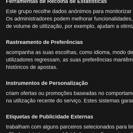
Ferramentas de Recolha de Estatísticas
Este grupo recolhe dados anónimos para monitorizar a
Os administradores podem melhorar funcionalidades, 
de volume de utilização, por exemplo, ajudam a oti
Rastreamento de Preferências
acompanha as suas escolhas, como idioma, modo de visu
utilizadores regressam, as suas preferências mantêm-
históricos de apostas.
Instrumentos de Personalização
criam ofertas ou promoções baseadas no comportame
na utilização recente do serviço. Estes sistemas gar
Etiquetas de Publicidade Externas
trabalham com alguns parceiros selecionados para li