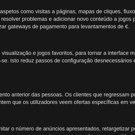
spetos como visitas a páginas, mapas de cliques, fluxos
resolver problemas e adicionar novo conteúdo a jogos 
mizar gateways de pagamento para levantamentos de €.
alização e jogos favoritos, para tornar a interface mais
se. Isto reduz passos de configuração desnecessários e 
nto anterior das pessoas. Os clientes que regressam 
antem que os utilizadores veem ofertas específicas em v
mitar o número de anúncios apresentados, retargetizar 