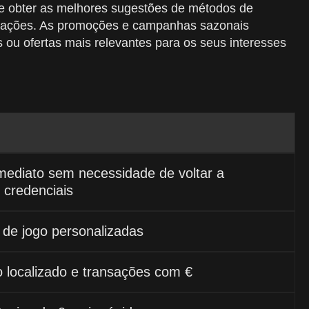
 e obter as melhores sugestões de métodos de
nsações. As promoções e campanhas sazonais
 ou ofertas mais relevantes para os seus interesses
mediato sem necessidade de voltar a
r credenciais
 de jogo personalizadas
 localizado e transações com €