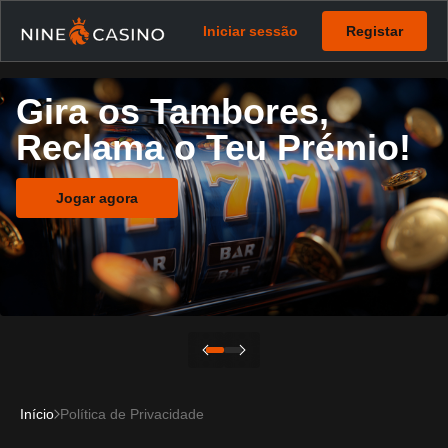
Iniciar sessão
Registar
Gira os Tambores,
Reclama o Teu Prémio!
Jogar agora
Início
Política de Privacidade