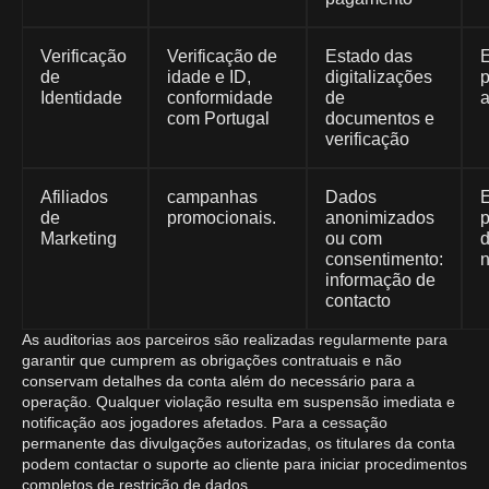
Verificação
Verificação de
Estado das
E
de
idade e ID,
digitalizações
p
Identidade
conformidade
de
a
com Portugal
documentos e
verificação
Afiliados
campanhas
Dados
E
de
promocionais.
anonimizados
p
Marketing
ou com
consentimento:
n
informação de
contacto
As auditorias aos parceiros são realizadas regularmente para
garantir que cumprem as obrigações contratuais e não
conservam detalhes da conta além do necessário para a
operação. Qualquer violação resulta em suspensão imediata e
notificação aos jogadores afetados. Para a cessação
permanente das divulgações autorizadas, os titulares da conta
podem contactar o suporte ao cliente para iniciar procedimentos
completos de restrição de dados.