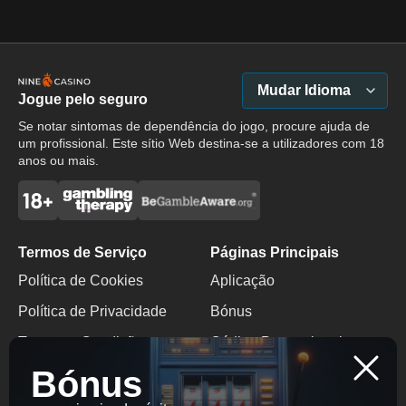
Mudar Idioma
Jogue pelo seguro
Se notar sintomas de dependência do jogo, procure ajuda de
um profissional. Este sítio Web destina-se a utilizadores com 18
anos ou mais.
Termos de Serviço
Páginas Principais
Política de Cookies
Aplicação
Política de Privacidade
Bónus
Termos e Condições
Código Promocional
Bónus
Jogo Responsável
Bónus Sem Depósito